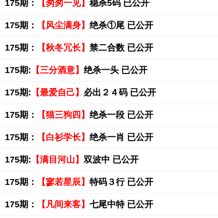
175期：
【匆匆一见】
稳杀5码 已公开
175期：
【风尘满身】
绝杀①尾 已公开
175期：
【秋冬冗长】
禁二合数 已公开
175期:
【三分酒意】
绝杀一头 已公开
175期:
【最爱自己】
必出２４码 已公开
175期：
【猫三狗四】
绝杀一段 已公开
175期：
【白衫学长】
绝杀一肖 已公开
175期:
【满目河山】
双波中 已公开
175期：
【寥若星辰】
特码３行 已公开
175期：
【凡间来客】
七尾中特 已公开