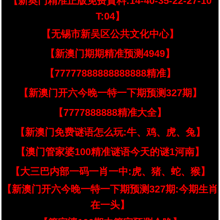
【新奥门精准正版免费資料:14-40-35-22-27-10
T:04】
【无锡市新吴区公共文化中心】
【新澳门期期精准预测4949】
【77777888888888888精准】
【新澳门开六今晚一特一下期预测327期】
【7777888888精准大全】
【新澳门免费谜语怎么玩:牛、鸡、虎、兔】
【澳门管家婆100精准谜语今天的谜1河南】
【大三巴内部一码一肖一中:虎、猪、蛇、猴】
【新澳门开六今晚一特一下期预测327期:今期生肖
在一头】