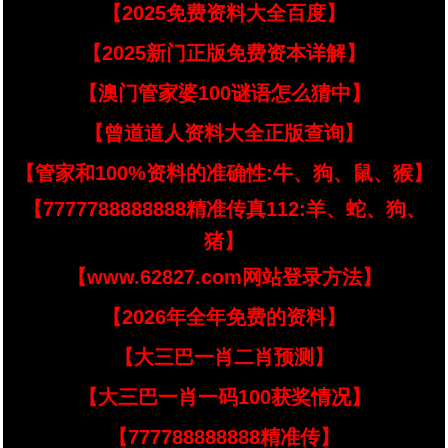
【2025免费资料大全百度】
【2025新门正版免费资本详解】
【澳门管家婆100谜语怎么猜中】
【曾道道人资料大全正版查询】
【管家和100%资料的准确性:牛、狗、鼠、猴】
【7777788888888精准传真112:羊、蛇、狗、
猪】
【www.62827.com网站登录方法】
【2026年全年免费的资料】
【大三巴一肖二肖预测】
【大三巴一肖一码100获奖情况】
【777788888888精准传】