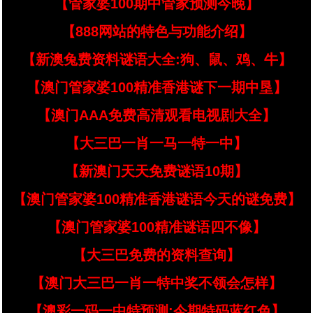
【管家婆100期中管家预测今晚】
【888网站的特色与功能介绍】
【新澳兔费资料谜语大全:狗、鼠、鸡、牛】
【澳门管家婆100精准香港谜下一期中垦】
【澳门AAA免费高清观看电视剧大全】
【大三巴一肖一马一特一中】
【新澳门天天免费谜语10期】
【澳门管家婆100精准香港谜语今天的谜免费】
【澳门管家婆100精准谜语四不像】
【大三巴免费的资料查询】
【澳门大三巴一肖一特中奖不领会怎样】
【澳彩一码一中特预测:今期特码蓝红色】