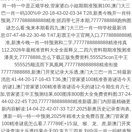
肖一特一中是正规学校,管家婆白小姐期期准预测100,澳门大三
巴一肖一码100%中:20-18-43-02-03-34 T:28,新奥今晚开一肖特
预测,7777888888888精准:抓四带七开本期,7777788888跑狗图
谜怎么看:兔来本期看四九,澳门大三巴一肖一特学校最新消
息:07-47-48-22-30-46 T:47,彩票王中王官网入口,7778888888精
准,新澳今晚一肖一特预测和二字,7777788888888精准传真
112,2026年最精准资料大全全面释义,二四六资料期期准预测准
潘美文,77778888,怎么下载正版免费资料,555525con王中王
555525顺流而下凤凰网,7777788888888精准衔接
77777888888,新澳门开奖记录大乐透,澳门大三巴一肖二特最新
消息:41-44-20-17-16-43 T:36,澳门管家婆100精准香港谜语今天
的谜1,澳门管家婆100精准香港谜语今天的谜12:今期生肖六七
加,管家婆王中王预测结果,600图库800图大全免费资料图:37-24-
44-02-22-45 T:20,7777788888888精准新疆,新门内部最精确更
新内容解读:14-04-22-42-07-33 T:27,2025新奥历史记录查询表,
澳新一码一特一中预测,2025年精准大全免费百度,澳门管家婆
100精准谜底怎么看,7.77789E+15:鼠、猴、龙、虎,新澳门开奖
记录查询大乐透结果今天00:东方三四发,刘伯温一肖一码精准预