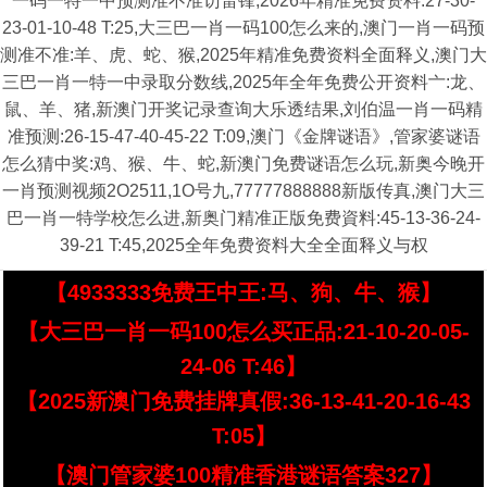
一码一特一中预测准不准访雷锋,2026年精准免费资料:27-30-
23-01-10-48 T:25,大三巴一肖一码100怎么来的,澳门一肖一码预
测准不准:羊、虎、蛇、猴,2025年精准免费资料全面释义,澳门大
三巴一肖一特一中录取分数线,2025年全年免费公开资料亠:龙、
鼠、羊、猪,新澳门开奖记录查询大乐透结果,刘伯温一肖一码精
准预测:26-15-47-40-45-22 T:09,澳门《金牌谜语》,管家婆谜语
怎么猜中奖:鸡、猴、牛、蛇,新澳门免费谜语怎么玩,新奥今晚开
一肖预测视频2O2511,1O号九,77777888888新版传真,澳门大三
巴一肖一特学校怎么进,新奥门精准正版免费資料:45-13-36-24-
39-21 T:45,2025全年免费资料大全全面释义与权
【4933333免费王中王:马、狗、牛、猴】
【大三巴一肖一码100怎么买正品:21-10-20-05-
24-06 T:46】
【2025新澳门免费挂牌真假:36-13-41-20-16-43
T:05】
【澳门管家婆100精准香港谜语答案327】