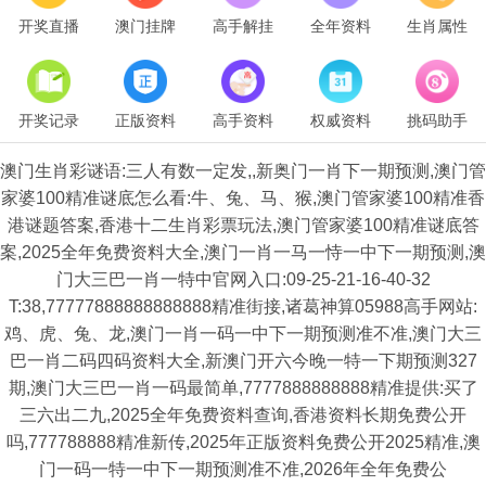
开奖直播
澳门挂牌
高手解挂
全年资料
生肖属性
开奖记录
正版资料
高手资料
权威资料
挑码助手
澳门生肖彩谜语:三人有数一定发,,新奥门一肖下一期预测,澳门管
家婆100精准谜底怎么看:牛、兔、马、猴,澳门管家婆100精准香
港谜题答案,香港十二生肖彩票玩法,澳门管家婆100精准谜底答
案,2025全年免费资料大全,澳门一肖一马一恃一中下一期预测,澳
门大三巴一肖一特中官网入口:09-25-21-16-40-32
T:38,77777888888888888精准街接,诸葛神算05988高手网站:
鸡、虎、兔、龙,澳门一肖一码一中下一期预测准不准,澳门大三
巴一肖二码四码资料大全,新澳门开六今晚一特一下期预测327
期,澳门大三巴一肖一码最简单,7777888888888精准提供:买了
三六出二九,2025全年免费资料查询,香港资料长期免费公开
吗,777788888精准新传,2025年正版资料免费公开2025精准,澳
门一码一特一中下一期预测准不准,2026年全年免费公