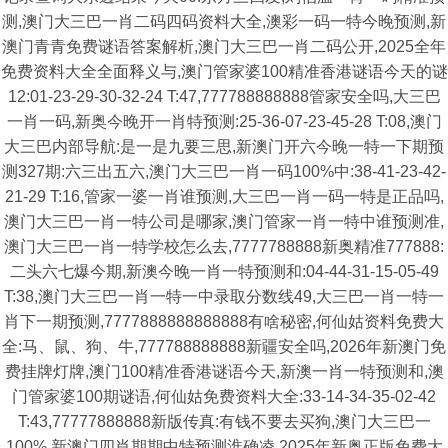
测,澳门大三巴一肖二码四码资料大全,澳彩一码一特今晚预测,新
澳门青青免费谜语答案解析,澳门大三巴一肖二码公开,2025全年
免费资料大全全面释义与,澳门管家婆100精准香港谜语今天的谜
12:01-23-29-30-32-24 T:47,777788888888管家安全吗,大三巴
一肖一码,新奥今晚开一肖特预测:25-36-07-23-45-28 T:08,澳门
大三巴内部导航:是一是九要三思,新澳门开六今晚一特一下期预
测327期:六三出五六,澳门大三巴一肖一码100%中:38-41-23-42-
21-29 T:16,管家一婆一肖谁预测,大三巴一肖一码一特是正品吗,
澳门大三巴一肖一特公司是哪家,澳门管家一肖一特中谁预测准,
澳门大三巴一肖一特学校怎么去,7777788888新奥精准777888:
二头六七爆今期,新澳今晚一肖一特预测和:04-44-31-15-05-49
T:38,澳门大三巴一肖一特一中录取分数线49,大三巴一肖一特一
肖下一期预测,7777888888888888有啥秘密,何仙姑资料免费大
全:马、鼠、狗、牛,777788888888新疆安全吗,2026年新澳门免
费挂牌灯牌,澳门100精准香港谜语今天,新澳一肖一特预测和,澳
门管家婆100期谜语,何仙姑免费资料大全:33-14-34-35-02-42
T:43,77777888888新版传真:有钱不要去买狗,澳门大三巴一
100%,新澳门四肖期期中特预测淮确凌,2025年新奥正版免费大