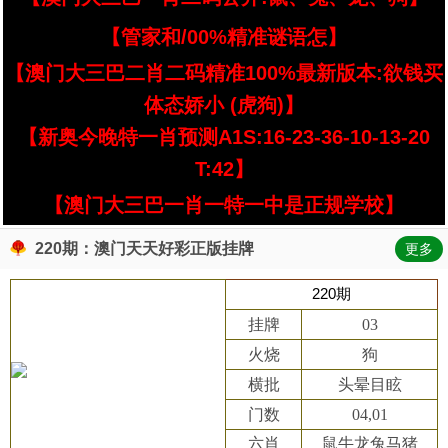
【管家和/00%精准谜语怎】
【澳门大三巴二肖二码精准100%最新版本:欲钱买
体态娇小 (虎狗)】
【新奥今晚特一肖预测A1S:16-23-36-10-13-20
T:42】
【澳门大三巴一肖一特一中是正规学校】
220期：澳门天天好彩正版挂牌
更多
220期
挂牌
03
火烧
狗
横批
头晕目眩
门数
04,01
六肖
鼠牛龙兔马猪