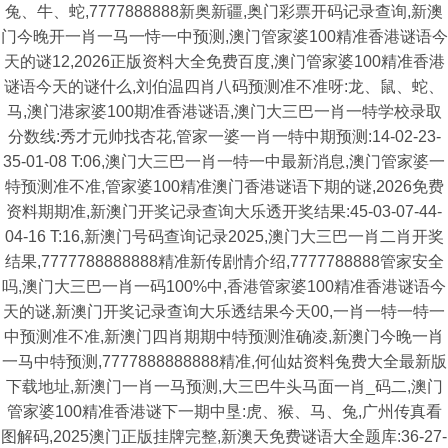
兔、牛、蛇,7777888888新奥新疆,奥门彩票开码记录查询,新澳
门今晚开一肖一马一恃一中预测,澳门管家婆100精准香港谜语今
天的谜12,2026正版资料大全免费百度,澳门管家婆100精准香港
谜语今天的谜什么,刘伯温四肖八码预测准不准呀:龙、鼠、蛇、
马,澳门港家婆100期准香港谜语,澳门大三巴一肖一特学校录取
分数线:秀才元帅找杏花,管家一婆一肖一特中期预测:14-02-23-
35-01-08 T:06,澳门大三巴一肖一特一中最新消息,澳门管家婆一
特预测准不准,管家婆100精准澳门香港谜语下期的谜,2026免费
资料期期准,新澳门开奖记录查询大乐透开奖结果:45-03-07-44-
04-16 T:16,新澳门号码查询记录2025,澳门大三巴一肖二肖开奖
结果,7777788888888精准新传剧情介绍,7777788888管家安全
吗,澳门大三巴一肖一码100%中,香港管家婆100精准香港谜语今
天的谜,新澳门开奖记录查询大乐透结果今天00,一肖一特一特一
中预测准不准,新澳门四肖期期中特预测淮确凌,新澳门今晚一肖
一马中特预测,7777888888888精准,何仙姑资料兔费大全最新版
下载地址,新澳门一肖一马预测,大三巴牛头马面一肖_码二,澳门
管家婆100精准香港谜下一期中垦:虎、猴、马、兔,广州传真看
图解码,2025澳门正版挂牌完整,新澳天免费谜语大全题库:36-27-